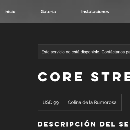
Inicio
Galería
Instalaciones
Este servicio no está disponible. Contáctanos p
Core Str
99
dólares
USD 99
Colina de la Rumorosa
estadounidenses
Descripción del se