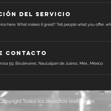
ción del servicio
ice here. What makes it great? Tell people what you offer, wher
e contacto
rosa 59, Boulevares, Naucalpan de Juárez, Méx., México
Copyright Todos los derechos reservados.